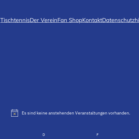
Tischtennis
Der Verein
Fan Shop
Kontakt
Datenschutzh
gen
Es sind keine anstehenden Veranstaltungen vorhanden.
Hinweis
TWOCH
D
DONNERSTAG
F
FREITAG