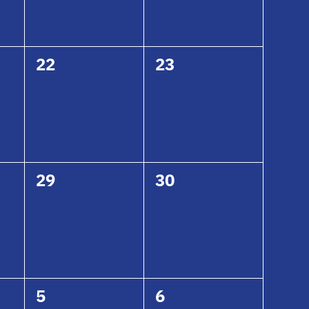
0
0
22
23
ungen,
Veranstaltungen,
Veranstaltungen,
0
0
29
30
ungen,
Veranstaltungen,
Veranstaltungen,
0
0
5
6