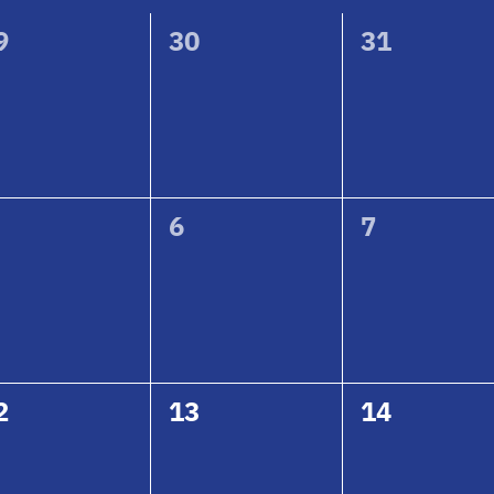
0
0
9
30
31
eranstaltungen,
Veranstaltungen,
Veranstalt
0
0
6
7
eranstaltungen,
Veranstaltungen,
Veranstalt
0
0
2
13
14
eranstaltungen,
Veranstaltungen,
Veranstalt